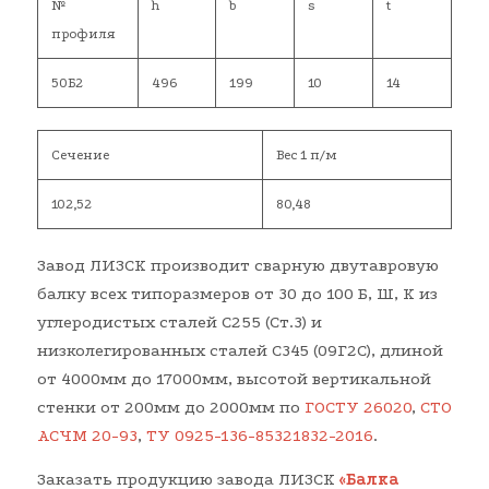
№
h
b
s
t
профиля
50Б2
496
199
10
14
Сечение
Вес 1 п/м
102,52
80,48
Завод ЛИЗСК производит сварную двутавровую
балку всех типоразмеров от 30 до 100 Б, Ш, К из
углеродистых сталей С255 (Ст.3) и
низколегированных сталей С345 (09Г2С), длиной
от 4000мм до 17000мм, высотой вертикальной
стенки от 200мм до 2000мм по
ГОСТУ 26020
,
СТО
АСЧМ 20-93
,
ТУ 0925-136-85321832-2016
.
Заказать продукцию завода ЛИЗСК
«Балка