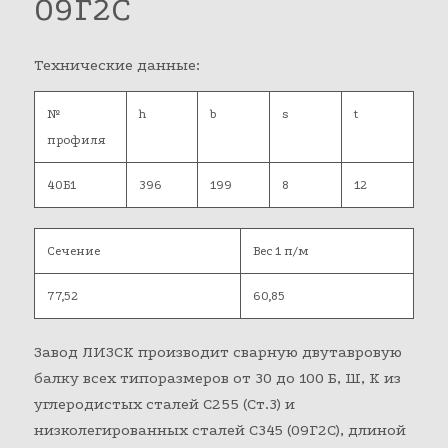
09Г2С
Технические данные:
№
h
b
s
t
профиля
40Б1
396
199
8
12
Сечение
Вес 1 п/м
77,52
60,85
Завод ЛИЗСК производит сварную двутавровую
балку всех типоразмеров от 30 до 100 Б, Ш, К из
углеродистых сталей С255 (Ст.3) и
низколегированных сталей С345 (09Г2С), длиной