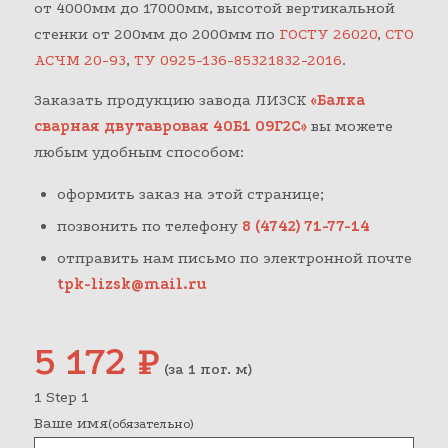
от 4000мм до 17000мм, высотой вертикальной
стенки от 200мм до 2000мм по
ГОСТУ 26020
,
СТО
АСЧМ 20-93
,
ТУ 0925-136-85321832-2016
.
Заказать продукцию завода ЛИЗСК
«Балка
сварная двутавровая 40Б1 09Г2С»
вы можете
любым удобным способом:
оформить заказ на этой странице;
позвонить по телефону
8 (4742) 71-77-14
отправить нам письмо по электронной почте
tpk-lizsk@mail.ru
5 172
₽
(за 1 пог. м)
1
Step 1
Ваше имя
(обязательно)