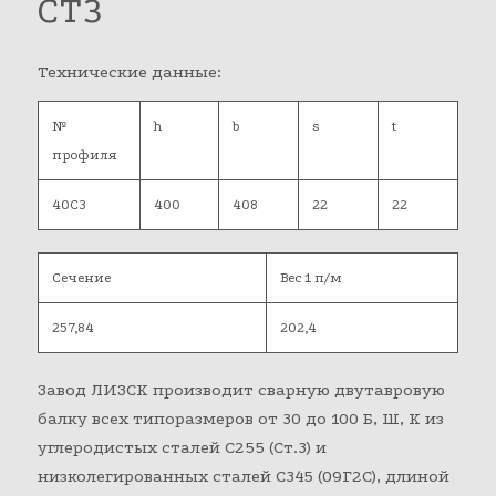
СТ3
Технические данные:
№
h
b
s
t
профиля
40С3
400
408
22
22
Сечение
Вес 1 п/м
257,84
202,4
Завод ЛИЗСК производит сварную двутавровую
балку всех типоразмеров от 30 до 100 Б, Ш, К из
углеродистых сталей С255 (Ст.3) и
низколегированных сталей С345 (09Г2С), длиной