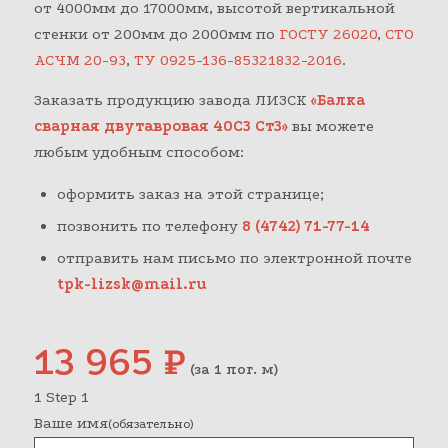
от 4000мм до 17000мм, высотой вертикальной
стенки от 200мм до 2000мм по
ГОСТУ 26020
,
СТО
АСЧМ 20-93
,
ТУ 0925-136-85321832-2016
.
Заказать продукцию завода ЛИЗСК
«Балка
сварная двутавровая 40С3 Ст3»
вы можете
любым удобным способом:
оформить заказ на этой странице;
позвонить по телефону
8 (4742) 71-77-14
отправить нам письмо по электронной почте
tpk-lizsk@mail.ru
13 965
₽
(за 1 пог. м)
1
Step 1
Ваше имя
(обязательно)