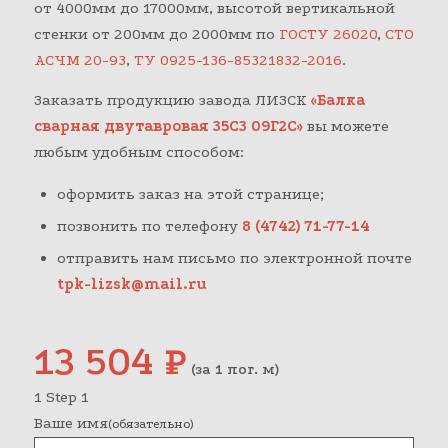
от 4000мм до 17000мм, высотой вертикальной
стенки от 200мм до 2000мм по
ГОСТУ 26020
,
СТО
АСЧМ 20-93
,
ТУ 0925-136-85321832-2016
.
Заказать продукцию завода ЛИЗСК
«Балка
сварная двутавровая 35С3 09Г2С»
вы можете
любым удобным способом:
оформить заказ на этой странице;
позвонить по телефону
8 (4742) 71-77-14
отправить нам письмо по электронной почте
tpk-lizsk@mail.ru
13 504
₽
(за 1 пог. м)
1
Step 1
Ваше имя
(обязательно)