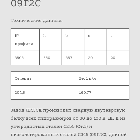
09Г2С
Технические данные:
№
h
b
s
t
профиля
35С3
350
357
20
20
Сечение
Вес 1 п/м
204,8
160,77
Завод ЛИЗСК производит сварную двутавровую
балку всех типоразмеров от 30 до 100 Б, Ш, К из
углеродистых сталей С255 (Ст.3) и
низколегированных сталей С345 (09Г2С), длиной