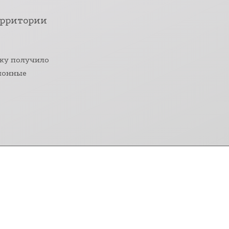
ерритории
жку получило
ционные