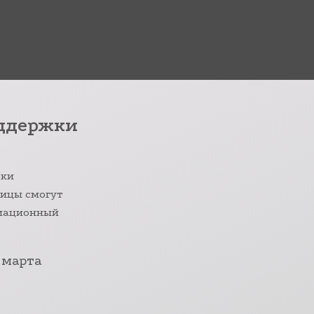
оддержки
жки
лицы смогут
рмационный
 марта